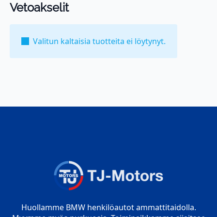
Vetoakselit
Valitun kaltaisia tuotteita ei löytynyt.
Huollamme BMW henkilöautot ammattitaidolla.