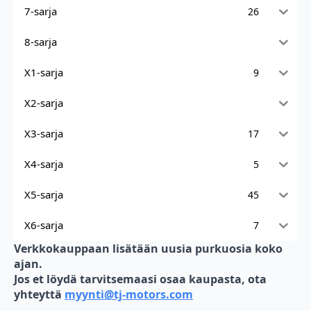
7-sarja
26
8-sarja
X1-sarja
9
X2-sarja
X3-sarja
17
X4-sarja
5
X5-sarja
45
X6-sarja
7
Verkkokauppaan lisätään uusia purkuosia koko
ajan.
Jos et löydä tarvitsemaasi osaa kaupasta, ota
yhteyttä
myynti@tj-motors.com