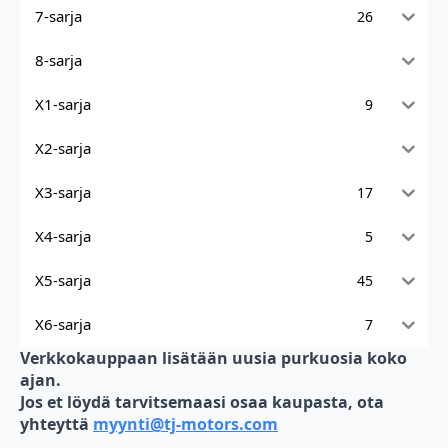
7-sarja
26
8-sarja
X1-sarja
9
X2-sarja
X3-sarja
17
X4-sarja
5
X5-sarja
45
X6-sarja
7
Verkkokauppaan lisätään uusia purkuosia koko
ajan.
Jos et löydä tarvitsemaasi osaa kaupasta, ota
yhteyttä
myynti@tj-motors.com