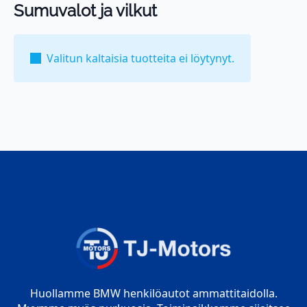
Sumuvalot ja vilkut
Valitun kaltaisia tuotteita ei löytynyt.
Huollamme BMW henkilöautot ammattitaidolla.