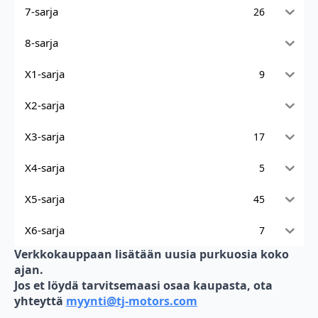
7-sarja
26
8-sarja
X1-sarja
9
X2-sarja
X3-sarja
17
X4-sarja
5
X5-sarja
45
X6-sarja
7
Verkkokauppaan lisätään uusia purkuosia koko
ajan.
Jos et löydä tarvitsemaasi osaa kaupasta, ota
yhteyttä
myynti@tj-motors.com