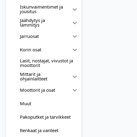
Iskunvaimentimet ja
jousitus
Jäähdytys ja
lämmitys
Jarruosat
Korin osat
Lasit, nostajat, vivustot ja
moottorit
Mittarit ja
ohjainlaitteet
Moottorit ja osat
Muut
Pakoputket ja tarvikkeet
Renkaat ja vanteet