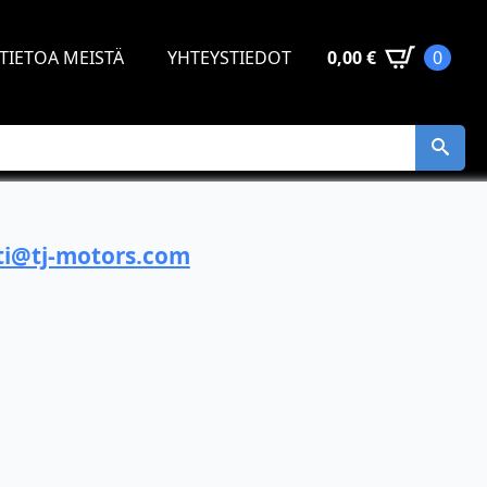
TIETOA MEISTÄ
YHTEYSTIEDOT
0,00
€
0
i@tj-motors.com