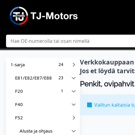
Hae
Verkkokauppaan l
1-sarja
24
Jos et löydä tarv
E81/E82/E87/E88
23
Penkit, ovipahvit
F20
1
F40
Valitun kaltaisia t
F52
Alusta ja ohjaus