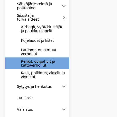
Sähköjärjestelmä ja
polttoaine
Sisusta ja
turvalaitteet
Airbagit, vyöt/kiristäjät
ja paukkukaapelit
Kojelaudat ja listat
Lattiamatot ja muut
verhoilut
Penkit, ovipahvit ja
kattoverhoilut
Ratit, polkimet, akselit ja
vivustot
Sytytys ja hehkutus
Tuulilasit
Valaistus