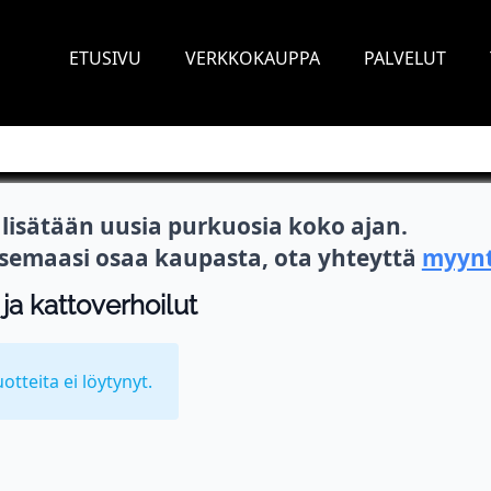
ETUSIVU
VERKKOKAUPPA
PALVELUT
isätään uusia purkuosia koko ajan.
itsemaasi osaa kaupasta, ota yhteyttä
myynt
 ja kattoverhoilut
uotteita ei löytynyt.