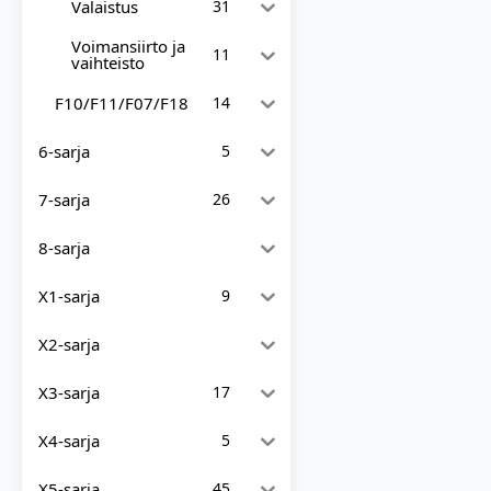
Valaistus
31
Voimansiirto ja
11
vaihteisto
F10/F11/F07/F18
14
6-sarja
5
7-sarja
26
8-sarja
X1-sarja
9
X2-sarja
X3-sarja
17
X4-sarja
5
X5-sarja
45