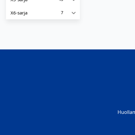
X6-sarja
7
Huolla