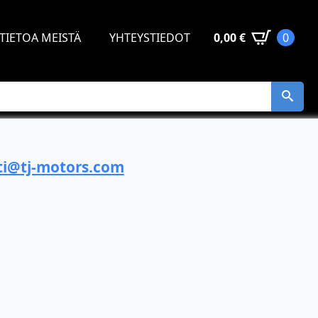
TIETOA MEISTÄ
YHTEYSTIEDOT
0,00
€
0
i@tj-motors.com