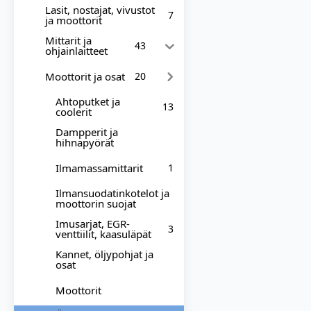
Lasit, nostajat, vivustot
7
ja moottorit
Mittarit ja
43
ohjainlaitteet
Moottorit ja osat
20
Ahtoputket ja
13
coolerit
Dampperit ja
hihnapyörät
Ilmamassamittarit
1
Ilmansuodatinkotelot ja
moottorin suojat
Imusarjat, EGR-
3
venttiilit, kaasuläpät
Kannet, öljypohjat ja
osat
Moottorit