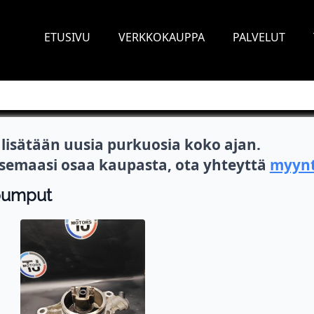
ETUSIVU
VERKKOKAUPPA
PALVELUT
isätään uusia purkuosia koko ajan.
itsemaasi osaa kaupasta, ota yhteyttä
myynt
epumput