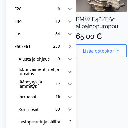
E28
5
BMW E46/E60
E34
19
alipainepumppu
E39
84
65,00
€
E60/E61
253
Lisää ostoskoriin
Alusta ja ohjaus
9
Iskunvaimentimet ja
jousitus
Jäähdytys ja
12
lämmitys
Jarruosat
16
Korin osat
59
Lasinpesurit ja Säiliöt
2