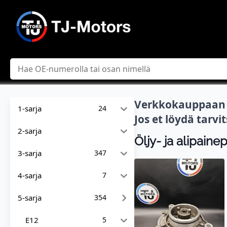
Hae
Verkkokauppaan l
1-sarja
24
Jos et löydä tarv
2-sarja
Öljy- ja alipain
3-sarja
347
4-sarja
7
5-sarja
354
E12
5