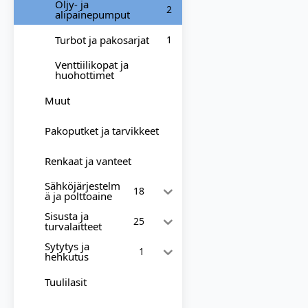
Öljy- ja
2
alipainepumput
Turbot ja pakosarjat
1
Venttiilikopat ja
huohottimet
Muut
Pakoputket ja tarvikkeet
Renkaat ja vanteet
Sähköjärjestelm
18
ä ja polttoaine
Sisusta ja
25
turvalaitteet
Sytytys ja
1
hehkutus
Tuulilasit