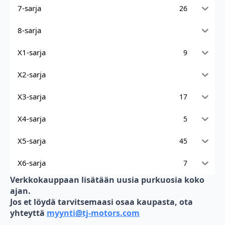
7-sarja
26
8-sarja
X1-sarja
9
X2-sarja
X3-sarja
17
X4-sarja
5
X5-sarja
45
X6-sarja
7
Verkkokauppaan lisätään uusia purkuosia koko
ajan.
Jos et löydä tarvitsemaasi osaa kaupasta, ota
yhteyttä
myynti@tj-motors.com