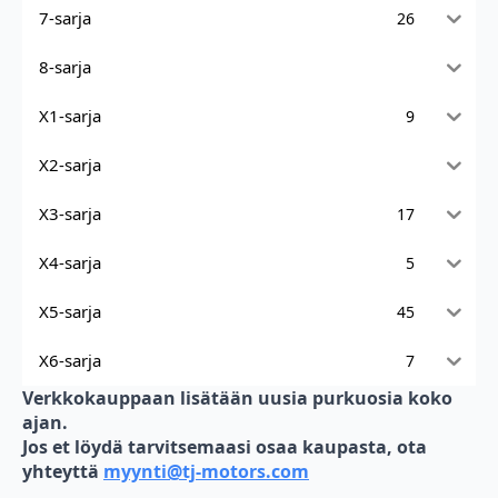
7-sarja
26
8-sarja
X1-sarja
9
X2-sarja
X3-sarja
17
X4-sarja
5
X5-sarja
45
X6-sarja
7
Verkkokauppaan lisätään uusia purkuosia koko
ajan.
Jos et löydä tarvitsemaasi osaa kaupasta, ota
yhteyttä
myynti@tj-motors.com