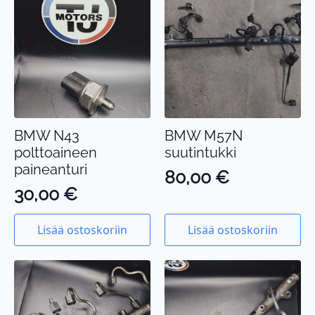
BMW N43
BMW M57N
polttoaineen
suutintukki
paineanturi
80,00
€
30,00
€
Lisää ostoskoriin
Lisää ostoskoriin