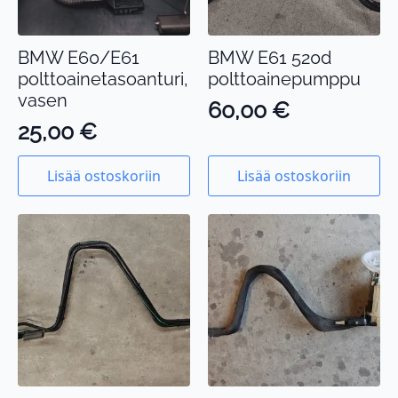
BMW E60/E61
BMW E61 520d
polttoainetasoanturi,
polttoainepumppu
vasen
60,00
€
25,00
€
Lisää ostoskoriin
Lisää ostoskoriin