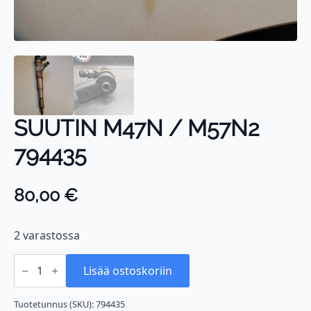
SUUTIN M47N / M57N2
794435
80,00
€
2 varastossa
SUUTIN
M47N
Lisää ostoskoriin
/
M57N2
794435
Tuotetunnus (SKU):
794435