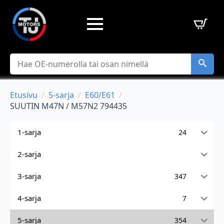
Hae
Etusivu
5-sarja
E60/E61
SUUTIN M47N / M57N2 794435
1-sarja
24
2-sarja
3-sarja
347
4-sarja
7
5-sarja
354