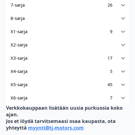
7-sarja
26
8-sarja
X1-sarja
9
X2-sarja
X3-sarja
17
X4-sarja
5
X5-sarja
45
X6-sarja
7
Verkkokauppaan lisätään uusia purkuosia koko
ajan.
Jos et löydä tarvitsemaasi osaa kaupasta, ota
yhteyttä
myynti@tj-motors.com