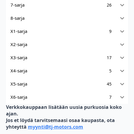
7-sarja
26
8-sarja
X1-sarja
9
X2-sarja
X3-sarja
17
X4-sarja
5
X5-sarja
45
X6-sarja
7
Verkkokauppaan lisätään uusia purkuosia koko
ajan.
Jos et löydä tarvitsemaasi osaa kaupasta, ota
yhteyttä
myynti@tj-motors.com