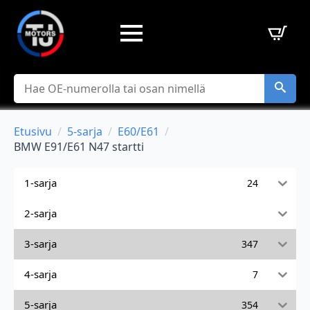
Hae
Etusivu
5-sarja
E60/E61
BMW E91/E61 N47 startti
1-sarja
24
2-sarja
3-sarja
347
4-sarja
7
5-sarja
354