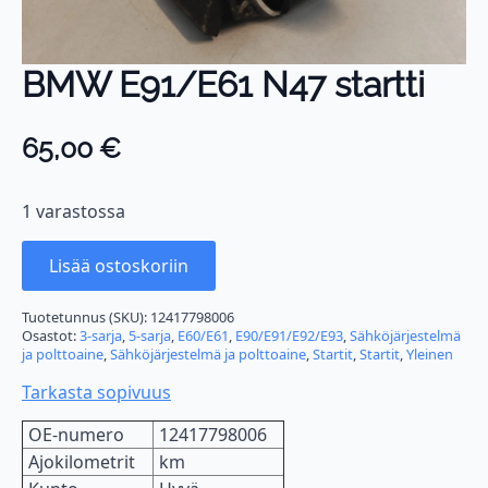
BMW E91/E61 N47 startti
65,00
€
1 varastossa
Lisää ostoskoriin
Tuotetunnus (SKU):
12417798006
Osastot:
3-sarja
,
5-sarja
,
E60/E61
,
E90/E91/E92/E93
,
Sähköjärjestelmä
ja polttoaine
,
Sähköjärjestelmä ja polttoaine
,
Startit
,
Startit
,
Yleinen
Tarkasta sopivuus
OE-numero
12417798006
Ajokilometrit
km