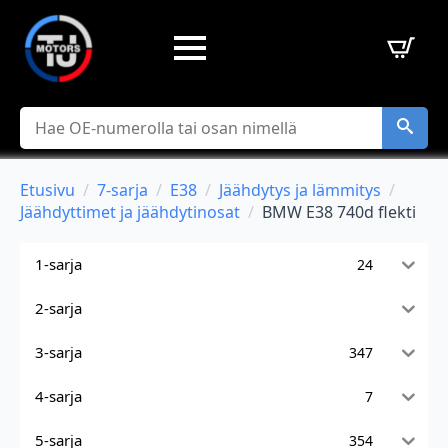
Hae
Etusivu
7-sarja
E38
Jäähdytys ja lämmitys
Jäähdyttimet ja jäähdytinosat
BMW E38 740d flekti
1-sarja
24
2-sarja
3-sarja
347
4-sarja
7
5-sarja
354