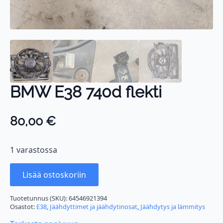
BMW E38 740d flekti
80,00
€
1 varastossa
Lisää ostoskoriin
Tuotetunnus (SKU):
64546921394
Osastot:
E38
,
Jäähdyttimet ja jäähdytinosat
,
Jäähdytys ja lämmitys