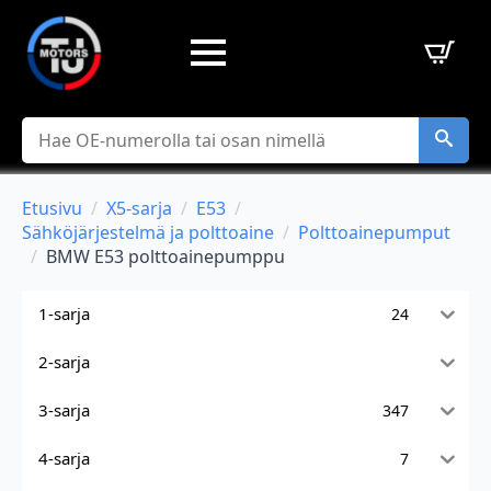
Hae
Etusivu
X5-sarja
E53
Sähköjärjestelmä ja polttoaine
Polttoainepumput
BMW E53 polttoainepumppu
1-sarja
24
2-sarja
3-sarja
347
4-sarja
7