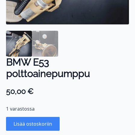
BMW E53
polttoainepumppu
50,00
€
1 varastossa
Lisää ostoskoriin