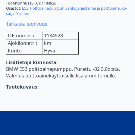
Tuotetunnus (SKU):
1184928
Osastot:
E53
,
Polttoainepumput
,
Sähköjärjestelmä ja polttoaine
,
X5-
sarja
,
Yleinen
Tarkasta sopivuus
OE-numero
1184928
Ajokilometrit
km
Kunto
Hyvä
Lisätietoja kunnosta:
BMW E53 polttoainepumppu. Purettu -02 3.0d:stä.
Valmius polttoainekäyttöiselle lisälämmittimelle.
Tuotekuvaus: