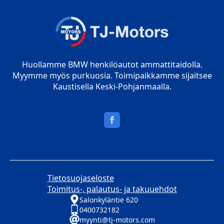
Huollamme BMW henkilöautot ammattitaidolla.
Myymme myös purkuosia. Toimipaikkamme sijaitsee
Kaustisella Keski-Pohjanmaalla.
Tietosuojaseloste
Toimitus-, palautus- ja takuuehdot
Salonkyläntie 620
0400732182
myynti@tj-motors.com