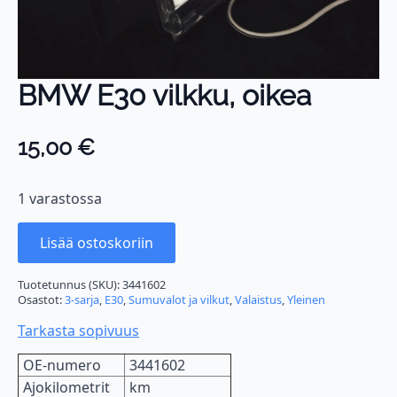
BMW E30 vilkku, oikea
15,00
€
1 varastossa
Lisää ostoskoriin
Tuotetunnus (SKU):
3441602
Osastot:
3-sarja
,
E30
,
Sumuvalot ja vilkut
,
Valaistus
,
Yleinen
Tarkasta sopivuus
OE-numero
3441602
Ajokilometrit
km