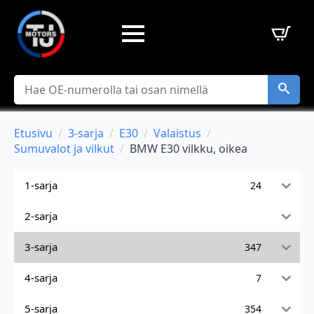
Hae
Etusivu
3-sarja
E30
Valaistus
Sumuvalot ja vilkut
BMW E30 vilkku, oikea
1-sarja
24
2-sarja
3-sarja
347
4-sarja
7
5-sarja
354