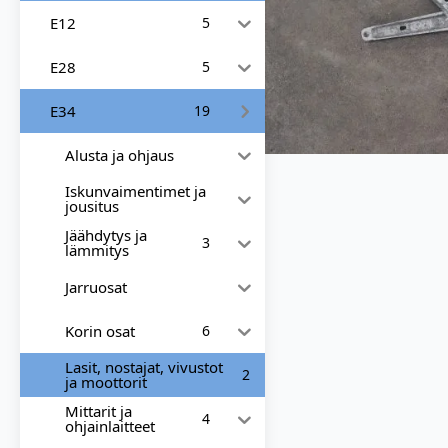
E12
5
E28
5
E34
19
Alusta ja ohjaus
Iskunvaimentimet ja
jousitus
Jäähdytys ja
3
lämmitys
Jarruosat
Korin osat
6
Lasit, nostajat, vivustot
2
ja moottorit
Mittarit ja
4
ohjainlaitteet