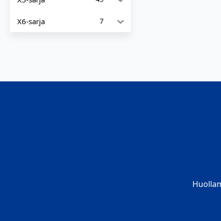
X6-sarja
7
Huolla