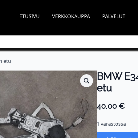
ETUSIVU
VERKKOKAUPPA
PALVELUT
n etu
BMW E34 
etu
40,00
€
1 varastossa