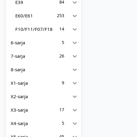
E39
84
E60/E61
253
F10/F11/F07/F18
14
6-sarja
5
7-sarja
26
8-sarja
X1-sarja
9
X2-sarja
X3-sarja
17
X4-sarja
5
X5-sarja
45