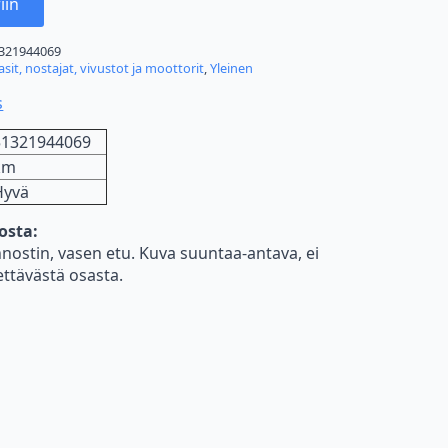
iin
321944069
asit, nostajat, vivustot ja moottorit
,
Yleinen
s
51321944069
km
Hyvä
nosta:
ostin, vasen etu. Kuva suuntaa-antava, ei
ettävästä osasta.