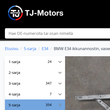
Hae
Etusivu
5-sarja
E34
BMW E34 ikkunannostin, vase
1-sarja
24
2-sarja
3-sarja
347
4-sarja
7
5-sarja
354