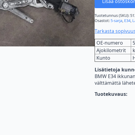
Lisää ostoskor
Tuotetunnus (SKU):
51
Osastot:
5-sarja
,
E34
,
L
Tarkasta sopivuu
OE-numero
Ajokilometrit
Kunto
Lisätietoja kun
BMW E34 ikkunann
välttämättä lähet
Tuotekuvaus: