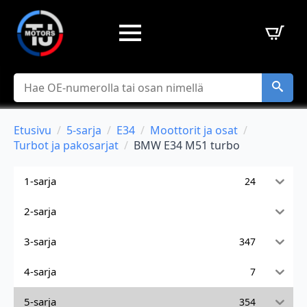
Hae
Etusivu
5-sarja
E34
Moottorit ja osat
Turbot ja pakosarjat
BMW E34 M51 turbo
1-sarja
24
2-sarja
3-sarja
347
4-sarja
7
5-sarja
354