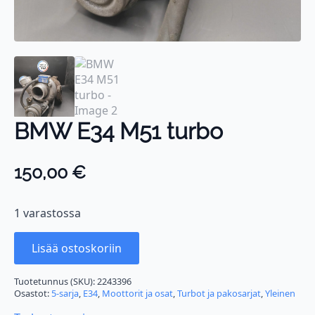
BMW E34 M51 turbo
150,00
€
1 varastossa
Lisää ostoskoriin
Tuotetunnus (SKU):
2243396
Osastot:
5-sarja
,
E34
,
Moottorit ja osat
,
Turbot ja pakosarjat
,
Yleinen