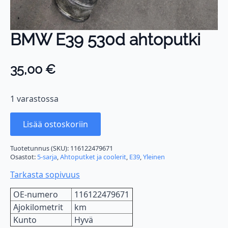
BMW E39 530d ahtoputki
35,00
€
1 varastossa
Lisää ostoskoriin
Tuotetunnus (SKU):
116122479671
Osastot:
5-sarja
,
Ahtoputket ja coolerit
,
E39
,
Yleinen
Tarkasta sopivuus
OE-numero
116122479671
Ajokilometrit
km
Kunto
Hyvä