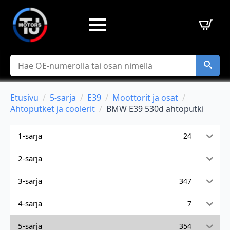
Hae
Etusivu
5-sarja
E39
Moottorit ja osat
Ahtoputket ja coolerit
BMW E39 530d ahtoputki
1-sarja
24
2-sarja
3-sarja
347
4-sarja
7
5-sarja
354