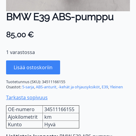
BMW E39 ABS-pumppu
85,00
€
1 varastossa
Lisää ostoskoriin
Tuotetunnus (SKU):
34511166155
Osastot:
5-sarja
,
ABS-anturit, -kehät ja ohjausyksiköt
,
E39
,
Yleinen
Tarkasta sopivuus
OE-numero
34511166155
Ajokilometrit
km
Kunto
Hyvä