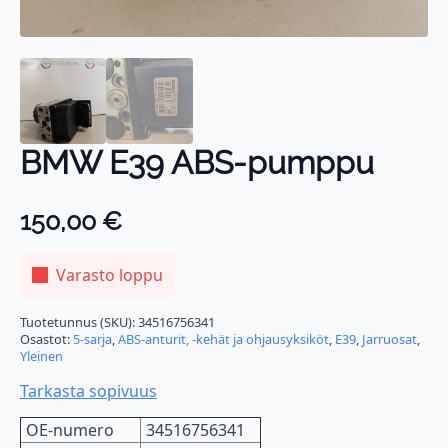
BMW E39 ABS-pumppu
150,00
€
Varasto loppu
Tuotetunnus (SKU):
34516756341
Osastot:
5-sarja
,
ABS-anturit, -kehät ja ohjausyksiköt
,
E39
,
Jarruosat
,
Yleinen
Tarkasta sopivuus
OE-numero
34516756341