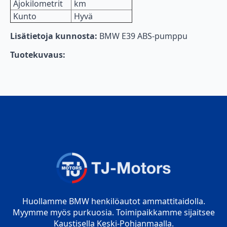
Ajokilometrit
km
Kunto
Hyvä
Lisätietoja kunnosta:
BMW E39 ABS-pumppu
Tuotekuvaus:
Huollamme BMW henkilöautot ammattitaidolla.
Myymme myös purkuosia. Toimipaikkamme sijaitsee
Kaustisella Keski-Pohjanmaalla.