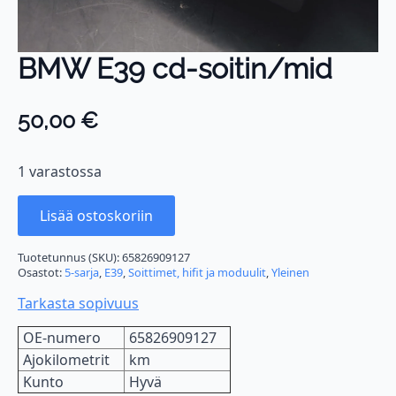
BMW E39 cd-soitin/mid
50,00
€
1 varastossa
Lisää ostoskoriin
Tuotetunnus (SKU):
65826909127
Osastot:
5-sarja
,
E39
,
Soittimet, hifit ja moduulit
,
Yleinen
Tarkasta sopivuus
OE-numero
65826909127
Ajokilometrit
km
Kunto
Hyvä