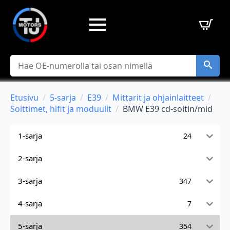
Hae
Etusivu
5-sarja
E39
Mittarit ja ohjainlaitteet
Soittimet, hifit ja moduulit
BMW E39 cd-soitin/mid
1-sarja
24
2-sarja
3-sarja
347
4-sarja
7
5-sarja
354