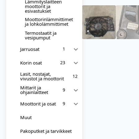
Lämmityslaitteen
moottorit ja
esivastukset
Moottorinlämmittimet
ja lohkolämmittimet
Termostaatit ja
vesipumput
Jarruosat
1
Korin osat
23
Lasit, nostajat,
12
vivustot ja moottorit
Mittarit ja
9
ohjainlaitteet
Moottorit ja osat
9
Muut
Pakoputket ja tarvikkeet