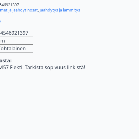
546921397
imet ja jäähdytinosat
,
Jäähdytys ja lämmitys
s
64546921397
km
Kohtalainen
nosta:
7 Flekti. Tarkista sopivuus linkistä!