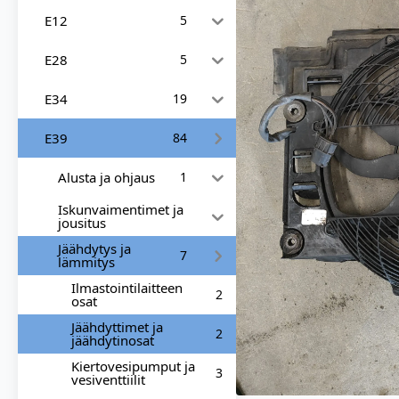
E12
5
E28
5
E34
19
E39
84
Alusta ja ohjaus
1
Iskunvaimentimet ja
jousitus
Jäähdytys ja
7
lämmitys
Ilmastointilaitteen
2
osat
Jäähdyttimet ja
2
jäähdytinosat
Kiertovesipumput ja
3
vesiventtiilit