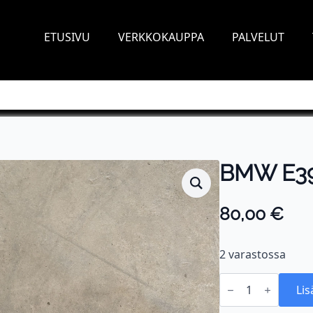
ETUSIVU
VERKKOKAUPPA
PALVELUT
BMW E39 
80,00
€
2 varastossa
BMW
E39
Lis
M47,
M57