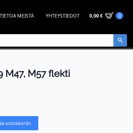
TIETOA MEISTÄ
YHTEYSTIEDOT
0,00
€
0
M47, M57 flekti
ää ostoskoriin