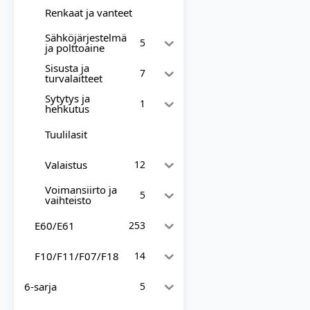
Renkaat ja vanteet
Sähköjärjestelmä
5
ja polttoaine
Sisusta ja
7
turvalaitteet
Sytytys ja
1
hehkutus
Tuulilasit
Valaistus
12
Voimansiirto ja
5
vaihteisto
E60/E61
253
F10/F11/F07/F18
14
6-sarja
5