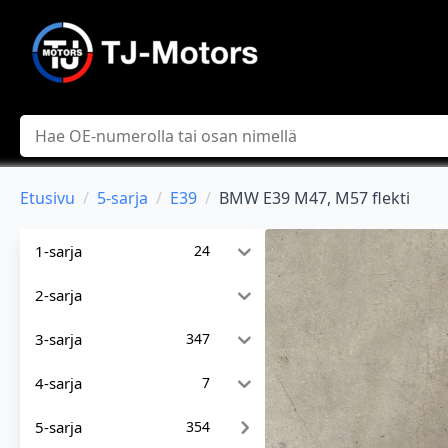
Hae
Etusivu
5-sarja
E39
BMW E39 M47, M57 flekti
1-sarja
24
2-sarja
3-sarja
347
4-sarja
7
5-sarja
354