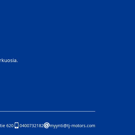
kuosia.
tie 620
0400732182
myynti@tj-motors.com