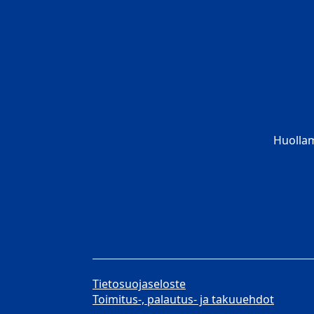
Huolla
Tietosuojaseloste
Toimitus-, palautus- ja takuuehdot