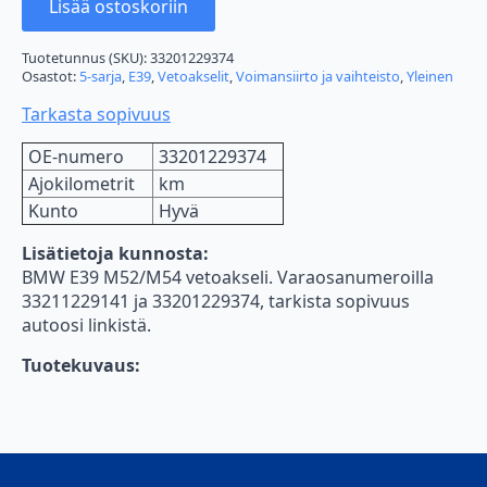
Lisää ostoskoriin
Tuotetunnus (SKU):
33201229374
Osastot:
5-sarja
,
E39
,
Vetoakselit
,
Voimansiirto ja vaihteisto
,
Yleinen
Tarkasta sopivuus
OE-numero
33201229374
Ajokilometrit
km
Kunto
Hyvä
Lisätietoja kunnosta:
BMW E39 M52/M54 vetoakseli. Varaosanumeroilla
33211229141 ja 33201229374, tarkista sopivuus
autoosi linkistä.
Tuotekuvaus: