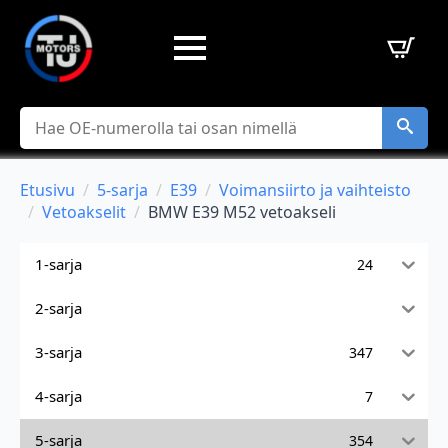
Hae
Etusivu
5-sarja
E39
Voimansiirto ja vaihteisto
Vetoakselit
BMW E39 M52 vetoakseli
1-sarja
24
2-sarja
3-sarja
347
4-sarja
7
5-sarja
354