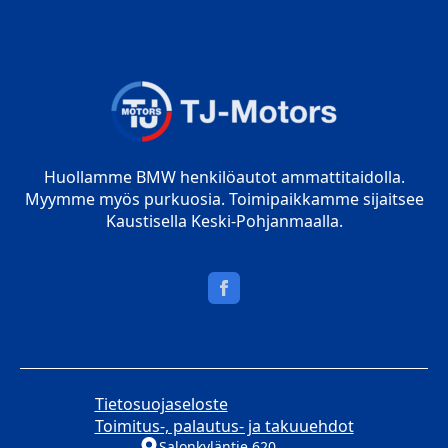
Huollamme BMW henkilöautot ammattitaidolla.
Myymme myös purkuosia. Toimipaikkamme sijaitsee
Kaustisella Keski-Pohjanmaalla.
Tietosuojaseloste
Toimitus-, palautus- ja takuuehdot
Salonkyläntie 620