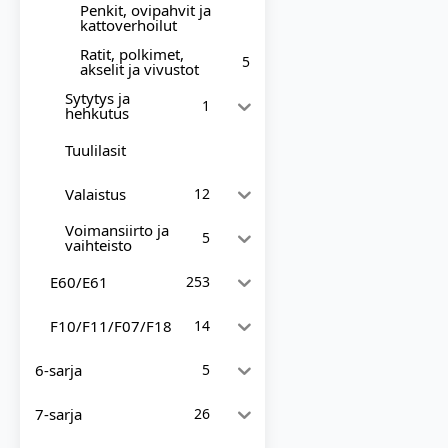
Penkit, ovipahvit ja
kattoverhoilut
Ratit, polkimet,
5
akselit ja vivustot
Sytytys ja
1
hehkutus
Tuulilasit
Valaistus
12
Voimansiirto ja
5
vaihteisto
E60/E61
253
F10/F11/F07/F18
14
6-sarja
5
7-sarja
26