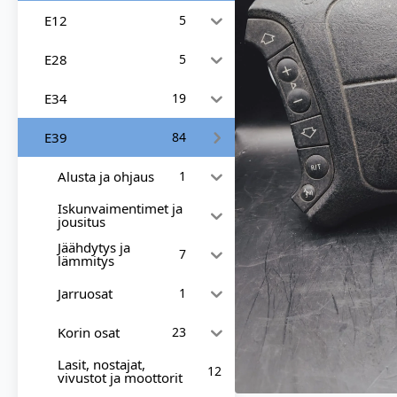
E12
5
E28
5
E34
19
E39
84
Alusta ja ohjaus
1
Iskunvaimentimet ja
jousitus
Jäähdytys ja
7
lämmitys
Jarruosat
1
Korin osat
23
Lasit, nostajat,
12
vivustot ja moottorit