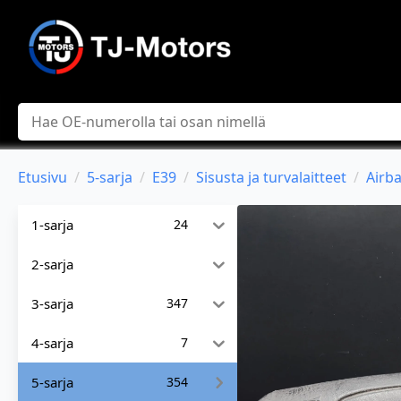
Hae
Etusivu
5-sarja
E39
Sisusta ja turvalaitteet
Airba
1-sarja
24
2-sarja
3-sarja
347
4-sarja
7
5-sarja
354