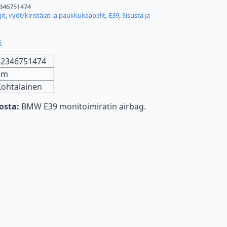
346751474
it, vyöt/kiristäjät ja paukkukaapelit
,
E39
,
Sisusta ja
s
32346751474
km
Kohtalainen
nosta:
BMW E39 monitoimiratin airbag.