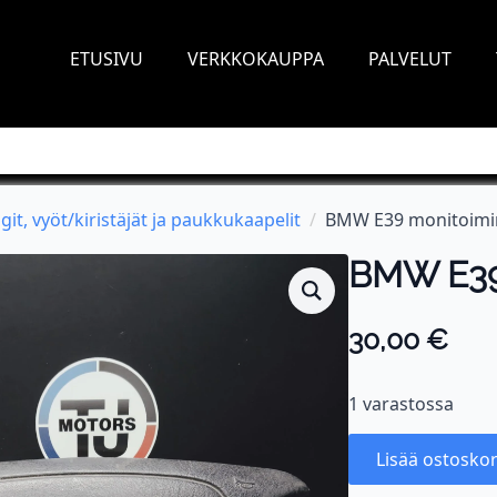
ETUSIVU
VERKKOKAUPPA
PALVELUT
git, vyöt/kiristäjät ja paukkukaapelit
BMW E39 monitoimir
BMW E39 
30,00
€
1 varastossa
Lisää ostoskor