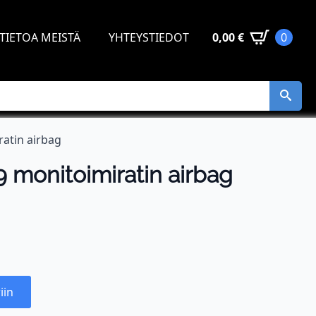
TIETOA MEISTÄ
YHTEYSTIEDOT
0,00
€
0
atin airbag
monitoimiratin airbag
iin