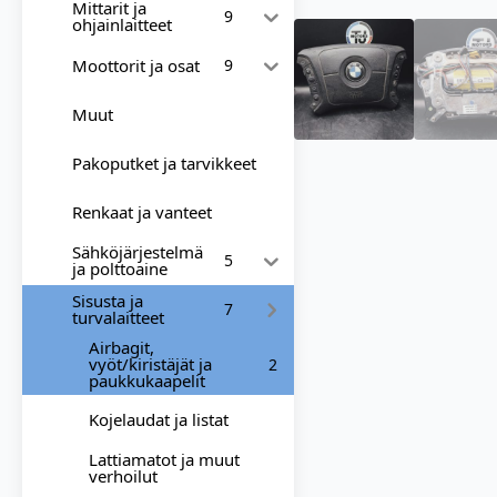
Mittarit ja
9
ohjainlaitteet
Moottorit ja osat
9
Muut
Pakoputket ja tarvikkeet
Renkaat ja vanteet
Sähköjärjestelmä
5
ja polttoaine
Sisusta ja
7
turvalaitteet
Airbagit,
vyöt/kiristäjät ja
2
paukkukaapelit
Kojelaudat ja listat
Lattiamatot ja muut
verhoilut