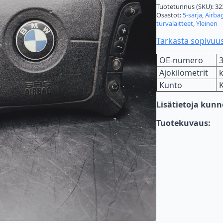
Tuotetunnus (SKU):
32
Osastot:
5-sarja
,
Airbag
turvalaitteet
,
Yleinen
Tarkasta sopivuu
OE-numero
Ajokilometrit
Kunto
Lisätietoja kun
Tuotekuvaus: