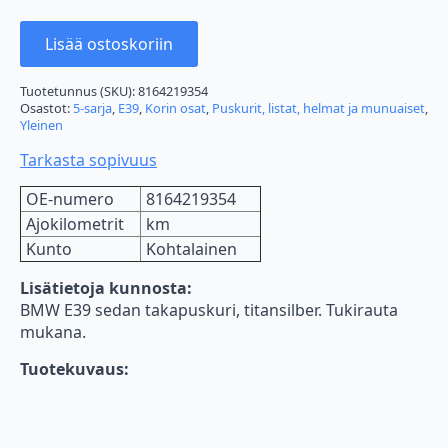
Lisää ostoskoriin
Tuotetunnus (SKU):
8164219354
Osastot:
5-sarja
,
E39
,
Korin osat
,
Puskurit, listat, helmat ja munuaiset
,
Yleinen
Tarkasta sopivuus
OE-numero
8164219354
Ajokilometrit
km
Kunto
Kohtalainen
Lisätietoja kunnosta:
BMW E39 sedan takapuskuri, titansilber. Tukirauta
mukana.
Tuotekuvaus: