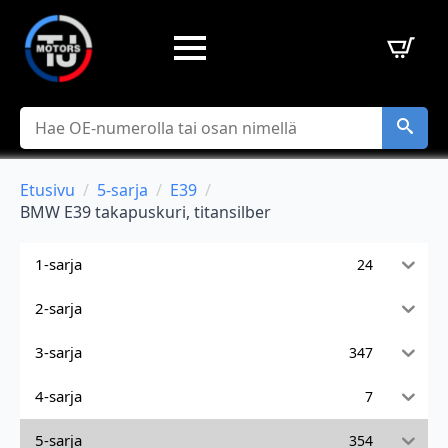
Hae
Etusivu
5-sarja
E39
BMW E39 takapuskuri, titansilber
1-sarja
24
2-sarja
3-sarja
347
4-sarja
7
5-sarja
354