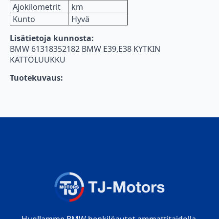
Ajokilometrit
km
Kunto
Hyvä
Lisätietoja kunnosta:
BMW 61318352182 BMW E39,E38 KYTKIN
KATTOLUUKKU
Tuotekuvaus:
Huollamme BMW henkilöautot ammattitaidolla.