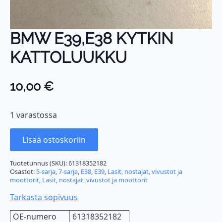
BMW E39,E38 KYTKIN
KATTOLUUKKU
10,00
€
1 varastossa
Lisää ostoskoriin
Tuotetunnus (SKU):
61318352182
Osastot:
5-sarja
,
7-sarja
,
E38
,
E39
,
Lasit, nostajat, vivustot ja
moottorit
,
Lasit, nostajat, vivustot ja moottorit
Tarkasta sopivuus
OE-numero
61318352182