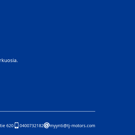
kuosia.
tie 620
0400732182
myynti@tj-motors.com