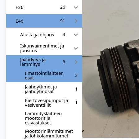
E36
26
E46
91
Alusta ja ohjaus
3
Iskunvaimentimet ja
jousitus
Jäähdytys ja
5
lämmitys
Ilmastointilaitteen
3
osat
Jäähdyttimet ja
1
jäähdytinosat
Kiertovesipumput ja
1
vesiventtiilit
Lämmityslaitteen
moottorit ja
esivastukset
Moottorinlämmittimet
ja lohkolämmittimet