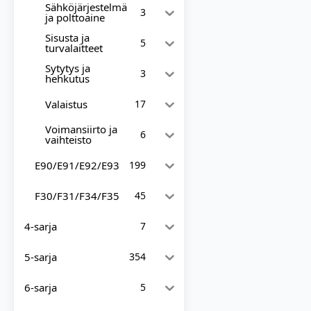
Sähköjärjestelmä
3
ja polttoaine
Sisusta ja
5
turvalaitteet
Sytytys ja
3
hehkutus
Valaistus
17
Voimansiirto ja
6
vaihteisto
E90/E91/E92/E93
199
F30/F31/F34/F35
45
4-sarja
7
5-sarja
354
6-sarja
5