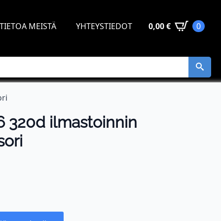
TIETOA MEISTÄ
YHTEYSTIEDOT
0,00
€
0
ri
320d ilmastoinnin
ori