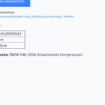
ää ostoskoriin
526905643
lmastointilaitteen osat
,
Jäähdytys ja lämmitys
,
Yleinen
s
64526905643
km
Hyvä
nosta:
BMW E46 320d ilmastoinnin kompressori