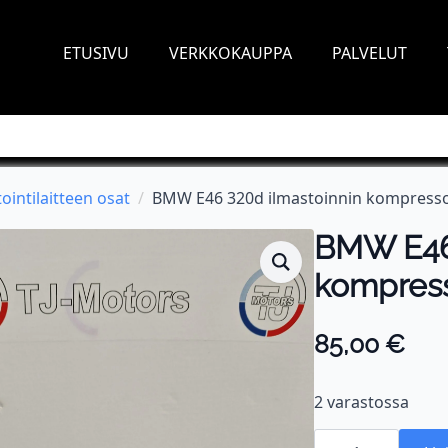
ETUSIVU
VERKKOKAUPPA
PALVELUT
ointilaitteen osat
BMW E46 320d ilmastoinnin kompresso
BMW E46 
kompress
85,00
€
2 varastossa
BMW