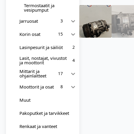
Termostaatit ja
vesipumput
Jarruosat
3
Korin osat
15
Lasinpesurit ja säiliöt
2
Lasit, nostajat, vivustot
4
ja moottorit
Mittarit ja
17
ohjainlaitteet
Moottorit ja osat
8
Muut
Pakoputket ja tarvikkeet
Renkaat ja vanteet