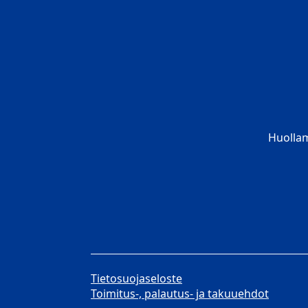
Huolla
Tietosuojaseloste
Toimitus-, palautus- ja takuuehdot