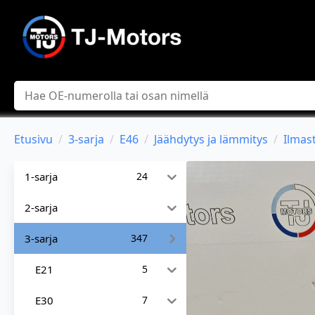
Hae
Etusivu
3-sarja
E46
Jäähdytys ja lämmitys
Ilmast
1-sarja
24
2-sarja
3-sarja
347
E21
5
E30
7