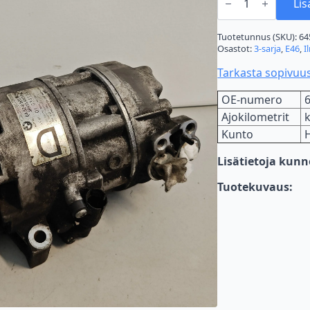
E46
Lis
320d
ilmastoinnin
kompressori
Tuotetunnus (SKU):
64
määrä
Osastot:
3-sarja
,
E46
,
I
Tarkasta sopivuu
OE-numero
Ajokilometrit
Kunto
Lisätietoja kun
Tuotekuvaus: