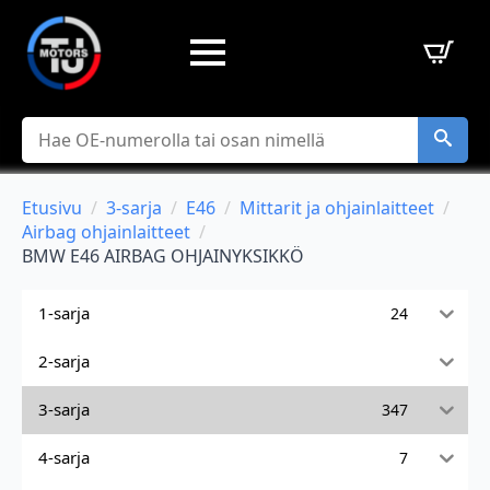
Hae
Etusivu
3-sarja
E46
Mittarit ja ohjainlaitteet
Airbag ohjainlaitteet
BMW E46 AIRBAG OHJAINYKSIKKÖ
1-sarja
24
2-sarja
3-sarja
347
4-sarja
7