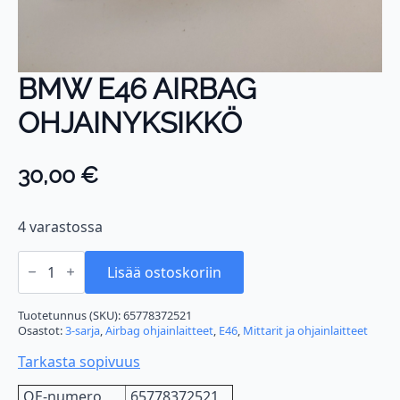
BMW E46 AIRBAG
OHJAINYKSIKKÖ
30,00
€
4 varastossa
BMW
E46
Lisää ostoskoriin
AIRBAG
OHJAINYKSIKKÖ
määrä
Tuotetunnus (SKU):
65778372521
Osastot:
3-sarja
,
Airbag ohjainlaitteet
,
E46
,
Mittarit ja ohjainlaitteet
Tarkasta sopivuus
OE-numero
65778372521