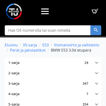
Hae
Etusivu
X5-sarja
E53
Voimansiirto ja vaihteisto
Perät ja jakolaatikot
BMW E53 3.0d etuperä
1-sarja
24
2-sarja
3-sarja
347
4-sarja
7
5-sarja
354