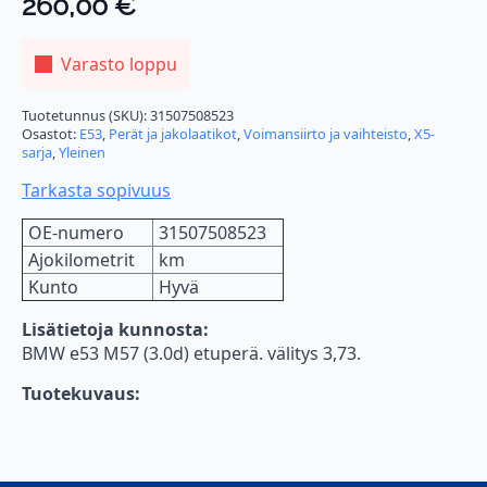
260,00
€
Varasto loppu
Tuotetunnus (SKU):
31507508523
Osastot:
E53
,
Perät ja jakolaatikot
,
Voimansiirto ja vaihteisto
,
X5-
sarja
,
Yleinen
Tarkasta sopivuus
OE-numero
31507508523
Ajokilometrit
km
Kunto
Hyvä
Lisätietoja kunnosta:
BMW e53 M57 (3.0d) etuperä. välitys 3,73.
Tuotekuvaus: