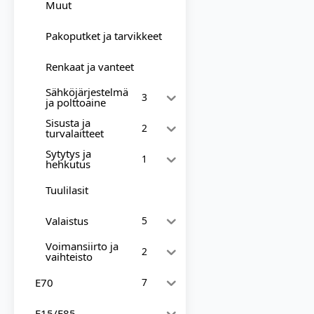
Muut
Pakoputket ja tarvikkeet
Renkaat ja vanteet
Sähköjärjestelmä
3
ja polttoaine
Sisusta ja
2
turvalaitteet
Sytytys ja
1
hehkutus
Tuulilasit
Valaistus
5
Voimansiirto ja
2
vaihteisto
E70
7
F15/F85