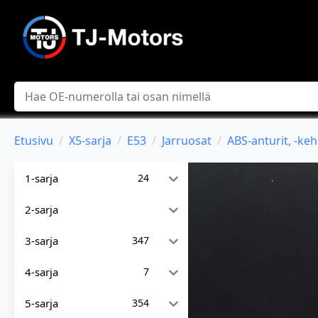
Hae
Etusivu
X5-sarja
E53
Jarruosat
ABS-anturit, -keh
1-sarja
24
2-sarja
3-sarja
347
4-sarja
7
5-sarja
354