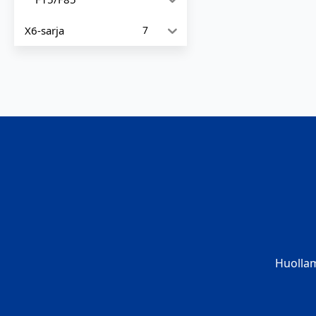
X6-sarja
7
Huolla