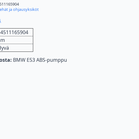
511165904
kehät ja ohjausyksiköt
s
34511165904
km
Hyvä
nosta:
BMW E53 ABS-pumppu