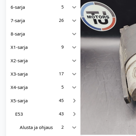
6-sarja
5
7-sarja
26
8-sarja
X1-sarja
9
X2-sarja
X3-sarja
17
X4-sarja
5
X5-sarja
45
E53
43
Alusta ja ohjaus
2