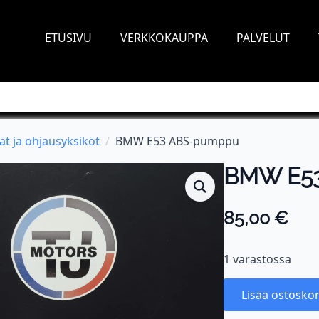
ETUSIVU
VERKKOKAUPPA
PALVELUT
ät ja ohjausyksiköt
BMW E53 ABS-pumppu
BMW E5
85,00
€
1 varastossa
Lisää ostoskor