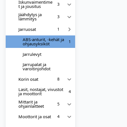
Iskunvaimentime
3
t ja jousitus
Jäähdytys ja
3
lämmitys
Jarruosat
1
ABS-anturit, -kehät ja
1
ohjausyksiköt
Jarrulevyt
Jarrupalat ja
varoitinjohdot
Korin osat
8
Lasit, nostajat, vivustot
4
ja moottorit
Mittarit ja
5
ohjainlaitteet
Moottorit ja osat
4