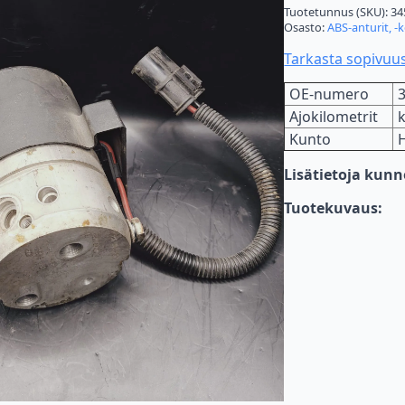
Tuotetunnus (SKU):
34
Osasto:
ABS-anturit, -
Tarkasta sopivuu
OE-numero
Ajokilometrit
Kunto
Lisätietoja kun
Tuotekuvaus: