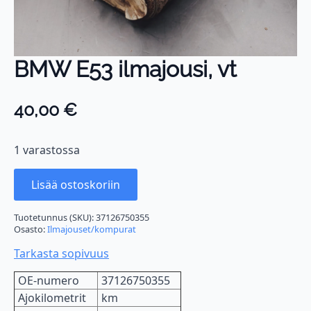
BMW E53 ilmajousi, vt
40,00
€
1 varastossa
Lisää ostoskoriin
Tuotetunnus (SKU):
37126750355
Osasto:
Ilmajouset/kompurat
Tarkasta sopivuus
OE-numero
37126750355
Ajokilometrit
km