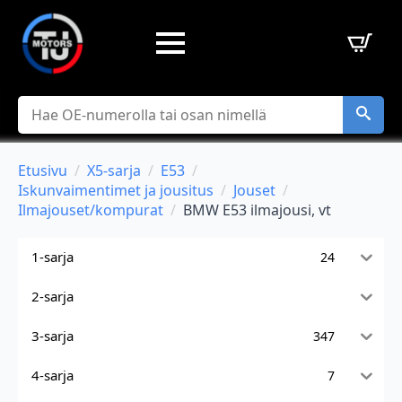
Hae
Etusivu
X5-sarja
E53
Iskunvaimentimet ja jousitus
Jouset
Ilmajouset/kompurat
BMW E53 ilmajousi, vt
1-sarja
24
2-sarja
3-sarja
347
4-sarja
7