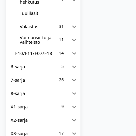
hehkutus
Tuulilasit
Valaistus
31
Voimansiirto ja
11
vaihteisto
F10/F11/F07/F18
14
6-sarja
5
7-sarja
26
8-sarja
X1-sarja
9
X2-sarja
X3-sarja
17