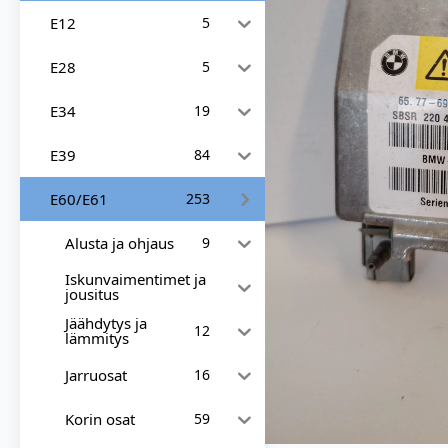
E12
5
E28
5
E34
19
E39
84
E60/E61
253
Alusta ja ohjaus
9
Iskunvaimentimet ja
jousitus
Jäähdytys ja
12
lämmitys
Jarruosat
16
Korin osat
59