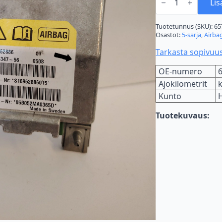
E60/61
Lis
AIRBAG
OHJAINYKSIKKÖ
määrä
Tuotetunnus (SKU):
65
Osastot:
5-sarja
,
Airbag
Tarkasta sopivuu
OE-numero
Ajokilometrit
Kunto
Tuotekuvaus: