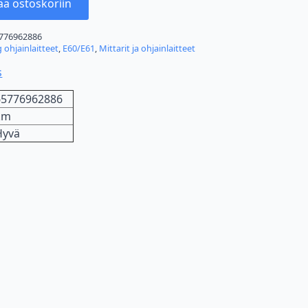
ää ostoskoriin
776962886
 ohjainlaitteet
,
E60/E61
,
Mittarit ja ohjainlaitteet
s
65776962886
km
Hyvä