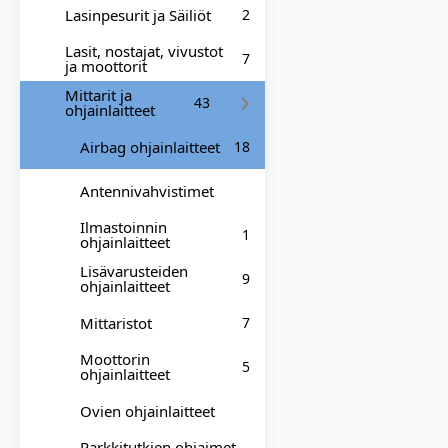
Lasinpesurit ja Säiliöt
2
Lasit, nostajat, vivustot
7
ja moottorit
Mittarit ja
43
ohjainlaitteet
Airbag ohjainlaitteet
18
Antennivahvistimet
Ilmastoinnin
1
ohjainlaitteet
Lisävarusteiden
9
ohjainlaitteet
Mittaristot
7
Moottorin
5
ohjainlaitteet
Ovien ohjainlaitteet
Parkkitutkien ohjaimet