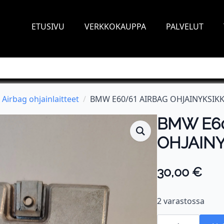
ETUSIVU
VERKKOKAUPPA
PALVELUT
Airbag ohjainlaitteet
BMW E60/61 AIRBAG OHJAINYKSIK
BMW E60
OHJAIN
30,00
€
2 varastossa
BMW