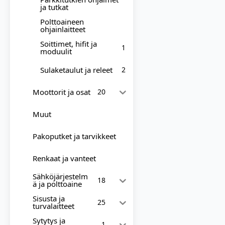
ja tutkat
Polttoaineen
ohjainlaitteet
Soittimet, hifit ja
1
moduulit
Sulaketaulut ja releet
2
Moottorit ja osat
20
Muut
Pakoputket ja tarvikkeet
Renkaat ja vanteet
Sähköjärjestelm
18
ä ja polttoaine
Sisusta ja
25
turvalaitteet
Sytytys ja
1