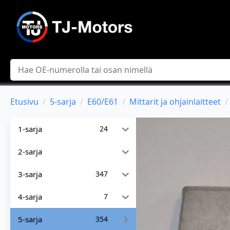
Hae
Etusivu
5-sarja
E60/E61
Mittarit ja ohjainlaitteet
1-sarja
24
2-sarja
3-sarja
347
4-sarja
7
5-sarja
354