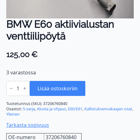
BMW E60 aktiivialustan
venttiilipöytä
125,00
€
3 varastossa
BMW
E60
Lisää ostoskoriin
aktiivialustan
venttiilipöytä
määrä
Tuotetunnus (SKU):
37206760840
Osastot:
5-sarja
,
Alusta ja ohjaus
,
E60/E61
,
Kallistuksenvakaajan osat
,
Yleinen
Tarkasta sopivuus
OE-numero
37206760840