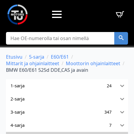
Hae
Etusivu
5-sarja
E60/E61
Mittarit ja ohjainlaitteet
Moottorin ohjainlaitteet
BMW E60/E61 525d DDE,CAS ja avain
1-sarja
24
2-sarja
3-sarja
347
4-sarja
7