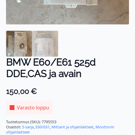
BMW E60/E61 525d
DDE,CAS ja avain
150,00
€
Varasto loppu
Tuotetunnus (SKU):
7795553
Osastot:
5-sarja
,
E60/E61
,
Mittarit ja ohjainlaitteet
,
Moottorin
ohjainlaitteet