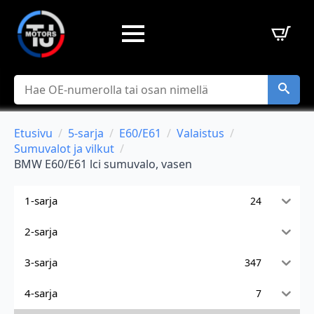
Hae
Etusivu
5-sarja
E60/E61
Valaistus
Sumuvalot ja vilkut
BMW E60/E61 lci sumuvalo, vasen
1-sarja
24
2-sarja
3-sarja
347
4-sarja
7