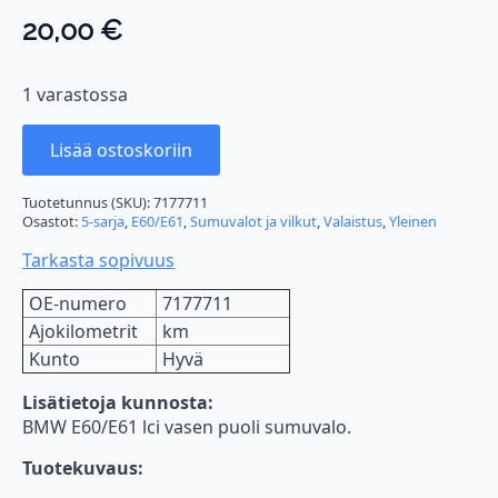
20,00
€
1 varastossa
Lisää ostoskoriin
Tuotetunnus (SKU):
7177711
Osastot:
5-sarja
,
E60/E61
,
Sumuvalot ja vilkut
,
Valaistus
,
Yleinen
Tarkasta sopivuus
OE-numero
7177711
Ajokilometrit
km
Kunto
Hyvä
Lisätietoja kunnosta:
BMW E60/E61 lci vasen puoli sumuvalo.
Tuotekuvaus: