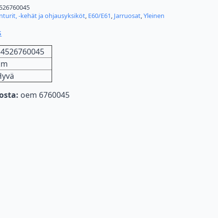
526760045
turit, -kehät ja ohjausyksiköt
,
E60/E61
,
Jarruosat
,
Yleinen
s
34526760045
km
Hyvä
nosta:
oem 6760045