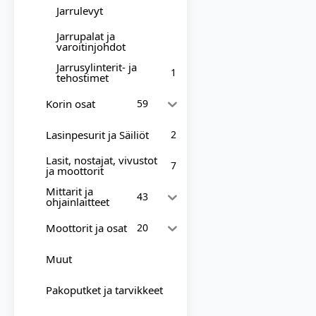
Jarrulevyt
Jarrupalat ja
varoitinjohdot
Jarrusylinterit- ja
1
tehostimet
Korin osat
59
Lasinpesurit ja Säiliöt
2
Lasit, nostajat, vivustot
7
ja moottorit
Mittarit ja
43
ohjainlaitteet
Moottorit ja osat
20
Muut
Pakoputket ja tarvikkeet