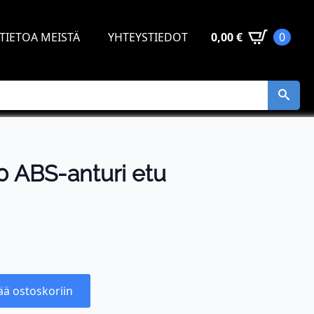
TIETOA MEISTÄ
YHTEYSTIEDOT
0,00
€
0
 ABS-anturi etu
ää ostoskoriin