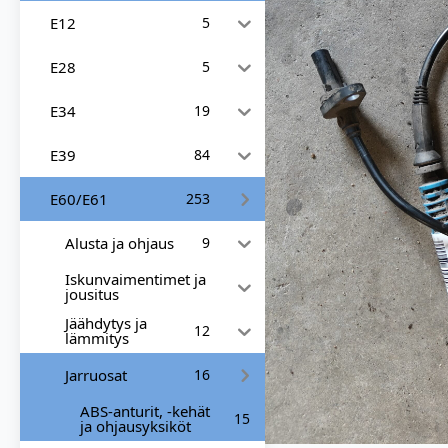
E12
5
E28
5
E34
19
E39
84
E60/E61
253
Alusta ja ohjaus
9
Iskunvaimentimet ja
jousitus
Jäähdytys ja
12
lämmitys
Jarruosat
16
ABS-anturit, -kehät
15
ja ohjausyksiköt