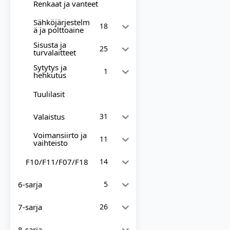
Renkaat ja vanteet
Sähköjärjestelm
18
ä ja polttoaine
Sisusta ja
25
turvalaitteet
Sytytys ja
1
hehkutus
Tuulilasit
Valaistus
31
Voimansiirto ja
11
vaihteisto
F10/F11/F07/F18
14
6-sarja
5
7-sarja
26
8-sarja