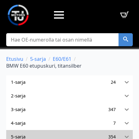
Hae
Etusivu
5-sarja
E60/E61
BMW E60 etupuskuri, titansilber
1-sarja
24
2-sarja
3-sarja
347
4-sarja
7
5-sarja
354