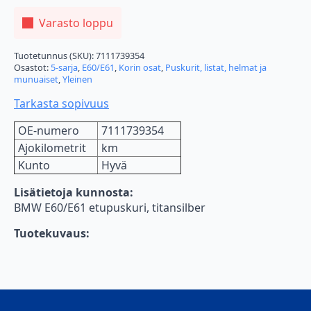
Varasto loppu
Tuotetunnus (SKU):
7111739354
Osastot:
5-sarja
,
E60/E61
,
Korin osat
,
Puskurit, listat, helmat ja
munuaiset
,
Yleinen
Tarkasta sopivuus
OE-numero
7111739354
Ajokilometrit
km
Kunto
Hyvä
Lisätietoja kunnosta:
BMW E60/E61 etupuskuri, titansilber
Tuotekuvaus: