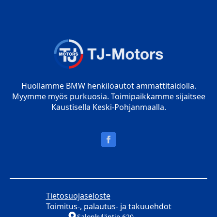
Huollamme BMW henkilöautot ammattitaidolla.
Myymme myös purkuosia. Toimipaikkamme sijaitsee
Kaustisella Keski-Pohjanmaalla.
Tietosuojaseloste
Toimitus-, palautus- ja takuuehdot
Salonkyläntie 620