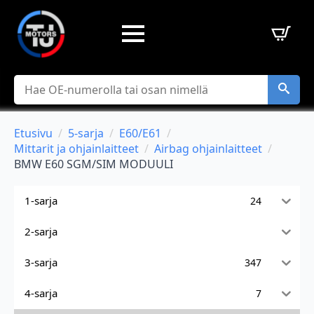
Hae
Etusivu
5-sarja
E60/E61
Mittarit ja ohjainlaitteet
Airbag ohjainlaitteet
BMW E60 SGM/SIM MODUULI
1-sarja
24
2-sarja
3-sarja
347
4-sarja
7