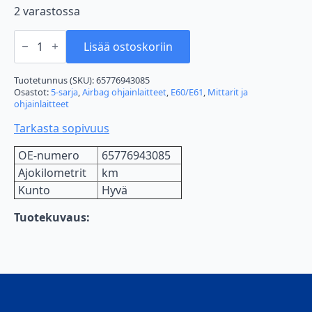
2 varastossa
BMW
E60
Lisää ostoskoriin
SGM/SIM
MODUULI
määrä
Tuotetunnus (SKU):
65776943085
Osastot:
5-sarja
,
Airbag ohjainlaitteet
,
E60/E61
,
Mittarit ja
ohjainlaitteet
Tarkasta sopivuus
OE-numero
65776943085
Ajokilometrit
km
Kunto
Hyvä
Tuotekuvaus: