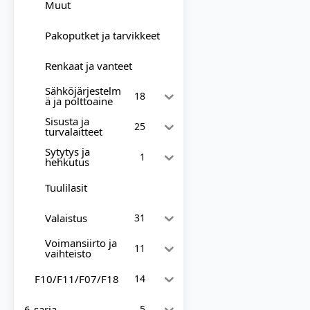
Muut
Pakoputket ja tarvikkeet
Renkaat ja vanteet
Sähköjärjestelm
18
ä ja polttoaine
Sisusta ja
25
turvalaitteet
Sytytys ja
1
hehkutus
Tuulilasit
Valaistus
31
Voimansiirto ja
11
vaihteisto
F10/F11/F07/F18
14
6-sarja
5