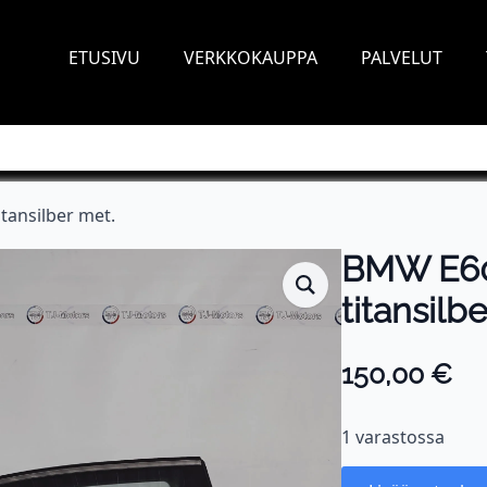
ETUSIVU
VERKKOKAUPPA
PALVELUT
itansilber met.
BMW E60 
titansilb
150,00
€
1 varastossa