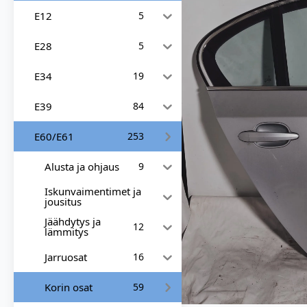
E12
5
E28
5
E34
19
E39
84
E60/E61
253
Alusta ja ohjaus
9
Iskunvaimentimet ja
jousitus
Jäähdytys ja
12
lämmitys
Jarruosat
16
Korin osat
59