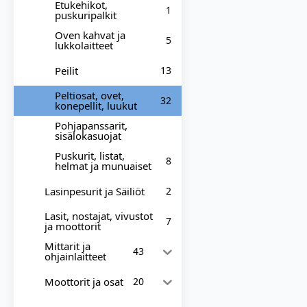
Etukehikot,
1
puskuripalkit
Oven kahvat ja
5
lukkolaitteet
Peilit
13
Peltiosat, ovet,
32
konepellit, luukut
Pohjapanssarit,
sisälokasuojat
Puskurit, listat,
8
helmat ja munuaiset
Lasinpesurit ja Säiliöt
2
Lasit, nostajat, vivustot
7
ja moottorit
Mittarit ja
43
ohjainlaitteet
Moottorit ja osat
20