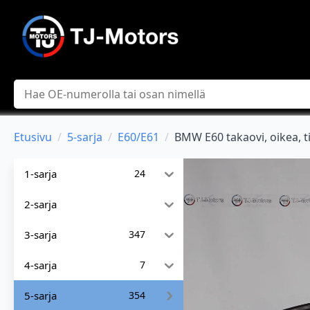
Hae
Etusivu
5-sarja
E60/E61
BMW E60 takaovi, oikea, t
1-sarja
24
2-sarja
3-sarja
347
4-sarja
7
5-sarja
354