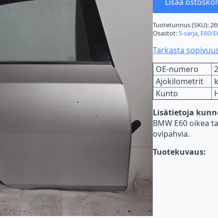
Lisää ostoskor
Tuotetunnus (SKU):
26
Osastot:
5-sarja
,
E60/E
Tarkasta sopivuu
OE-numero
Ajokilometrit
Kunto
Lisätietoja kun
BMW E60 oikea tak
ovipahvia.
Tuotekuvaus: