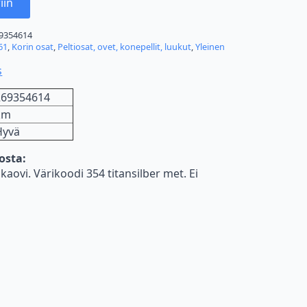
iin
9354614
61
,
Korin osat
,
Peltiosat, ovet, konepellit, luukut
,
Yleinen
s
269354614
km
Hyvä
nosta:
aovi. Värikoodi 354 titansilber met. Ei