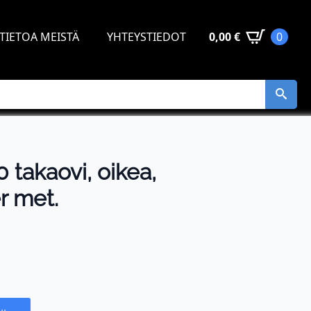
TIETOA MEISTÄ
YHTEYSTIEDOT
0,00
€
0
takaovi, oikea,
er met.