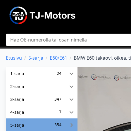
Hae
Etusivu
5-sarja
E60/E61
BMW E60 takaovi, oikea, t
1-sarja
24
2-sarja
3-sarja
347
4-sarja
7
5-sarja
354