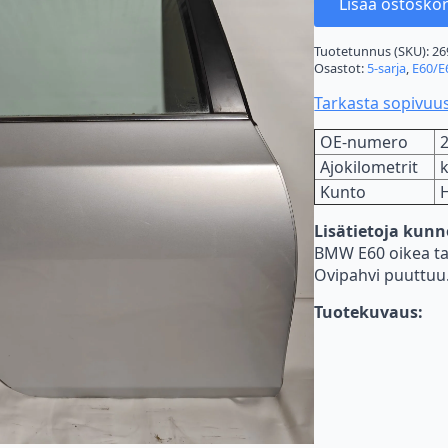
Lisää ostoskor
Tuotetunnus (SKU):
26
Osastot:
5-sarja
,
E60/E
Tarkasta sopivuu
OE-numero
Ajokilometrit
Kunto
Lisätietoja kun
BMW E60 oikea tak
Ovipahvi puuttuu
Tuotekuvaus: