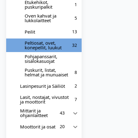
Etukehikot,
1
puskuripalkit
Oven kahvat ja
5
lukkolaitteet
Peilit
13
Peltiosat, ovet,
32
konepellit, luukut
Pohjapanssarit,
sisälokasuojat
Puskurit, listat,
8
helmat ja munuaiset
Lasinpesurit ja Säiliöt
2
Lasit, nostajat, vivustot
7
ja moottorit
Mittarit ja
43
ohjainlaitteet
Moottorit ja osat
20