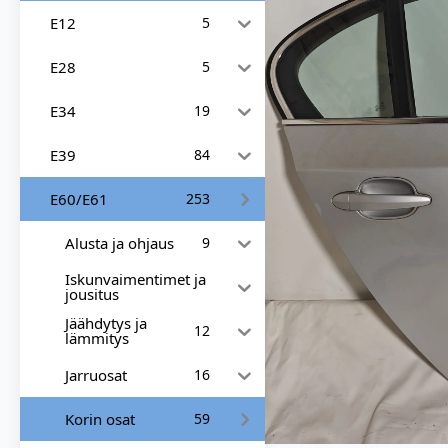
E12
5
E28
5
E34
19
E39
84
E60/E61
253
Alusta ja ohjaus
9
Iskunvaimentimet ja
jousitus
Jäähdytys ja
12
lämmitys
Jarruosat
16
Korin osat
59