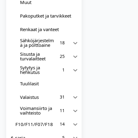
Muut
Pakoputket ja tarvikkeet
Renkaat ja vanteet
Sähköjärjestelm
18
ä ja polttoaine
Sisusta ja
25
turvalaitteet
Sytytys ja
1
hehkutus
Tuulilasit
Valaistus
31
Voimansiirto ja
11
vaihteisto
F10/F11/F07/F18
14
6-sarja
5