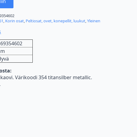
iin
9354602
61
,
Korin osat
,
Peltiosat, ovet, konepellit, luukut
,
Yleinen
s
269354602
km
Hyvä
nosta:
aovi. Värikoodi 354 titansilber metallic.
.