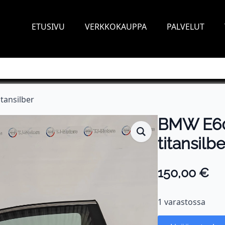
ETUSIVU
VERKKOKAUPPA
PALVELUT
itansilber
BMW E60 
titansilbe
150,00
€
1 varastossa