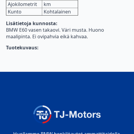
Ajokilometrit
km
Kunto
Kohtalainen
Lisätietoja kunnosta:
BMW E60 vasen takaovi. Väri musta. Huono
maalipinta. Ei ovipahvia eikä kahvaa.
Tuotekuvaus:
Huollamme BMW henkilöautot ammattitaidolla.