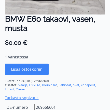
BMW E60 takaovi, vasen,
musta
80,00
€
1 varastossa
Lisää ostoskoriin
Tuotetunnus (SKU):
269666601
Osastot:
5-sarja
,
E60/E61
,
Korin osat
,
Peltiosat, ovet, konepellit,
luukut
,
Yleinen
Tarkasta sopivuus
OE-numero
269666601