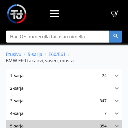
Hae
Etusivu
5-sarja
E60/E61
BMW E60 takaovi, vasen, musta
1-sarja
24
2-sarja
3-sarja
347
4-sarja
7
5-sarja
354