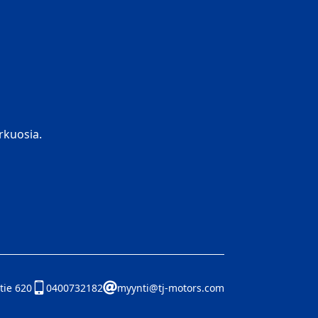
kuosia.
tie 620
0400732182
myynti@tj-motors.com