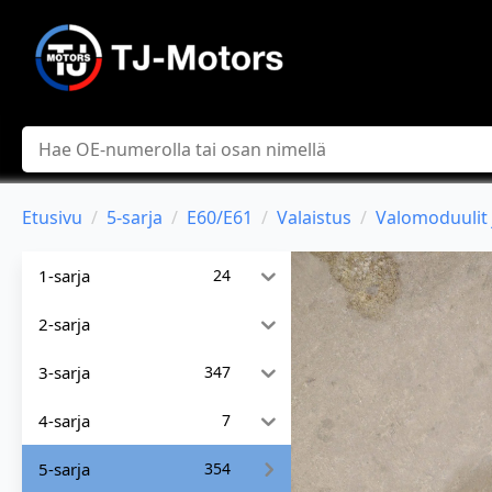
Hae
Etusivu
5-sarja
E60/E61
Valaistus
Valomoduulit j
1-sarja
24
2-sarja
3-sarja
347
4-sarja
7
5-sarja
354