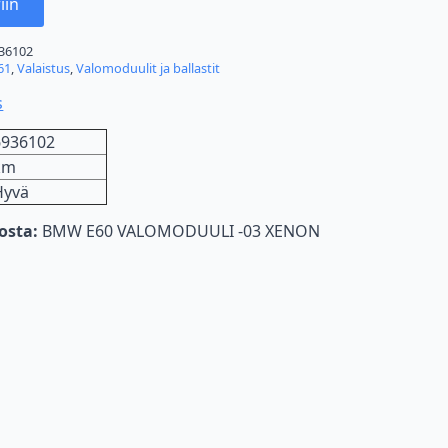
iin
36102
61
,
Valaistus
,
Valomoduulit ja ballastit
s
6936102
km
Hyvä
nosta:
BMW E60 VALOMODUULI -03 XENON