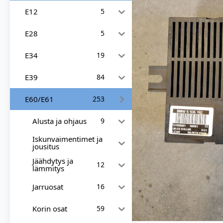
E12
5
E28
5
E34
19
E39
84
E60/E61
253
Alusta ja ohjaus
9
Iskunvaimentimet ja
jousitus
Jäähdytys ja
12
lämmitys
Jarruosat
16
Korin osat
59