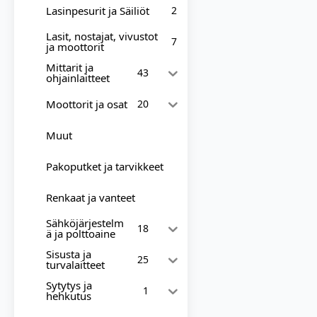
Lasinpesurit ja Säiliöt
2
Lasit, nostajat, vivustot
7
ja moottorit
Mittarit ja
43
ohjainlaitteet
Moottorit ja osat
20
Muut
Pakoputket ja tarvikkeet
Renkaat ja vanteet
Sähköjärjestelm
18
ä ja polttoaine
Sisusta ja
25
turvalaitteet
Sytytys ja
1
hehkutus