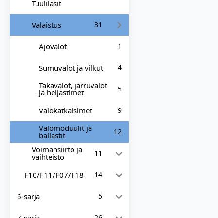
Tuulilasit
Valaistus
31
Ajovalot
1
Sumuvalot ja vilkut
4
Takavalot, jarruvalot
5
ja heijastimet
Valokatkaisimet
9
Valomoduulit ja
12
ballastit
Voimansiirto ja
11
vaihteisto
F10/F11/F07/F18
14
6-sarja
5
7-sarja
26