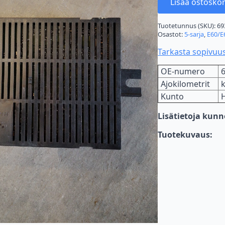
Lisää ostoskor
Tuotetunnus (SKU):
69
Osastot:
5-sarja
,
E60/E
Tarkasta sopivuu
OE-numero
Ajokilometrit
Kunto
Lisätietoja kun
Tuotekuvaus: