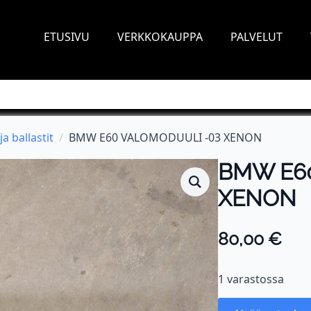
ETUSIVU
VERKKOKAUPPA
PALVELUT
a ballastit
BMW E60 VALOMODUULI -03 XENON
BMW E6
XENON
80,00
€
1 varastossa