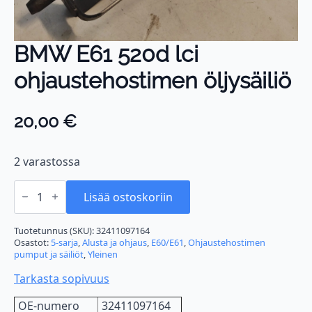
BMW E61 520d lci
ohjaustehostimen öljysäiliö
20,00
€
2 varastossa
BMW
E61
Lisää ostoskoriin
520d
lci
ohjaustehostimen
Tuotetunnus (SKU):
32411097164
öljysäiliö
Osastot:
5-sarja
,
Alusta ja ohjaus
,
E60/E61
,
Ohjaustehostimen
määrä
pumput ja säiliöt
,
Yleinen
Tarkasta sopivuus
OE-numero
32411097164