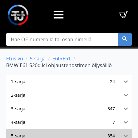
Hae
Etusivu
5-sarja
E60/E61
BMW E61 520d lci ohjaustehostimen öljysäiliö
1-sarja
24
2-sarja
3-sarja
347
4-sarja
7
5-sarja
354