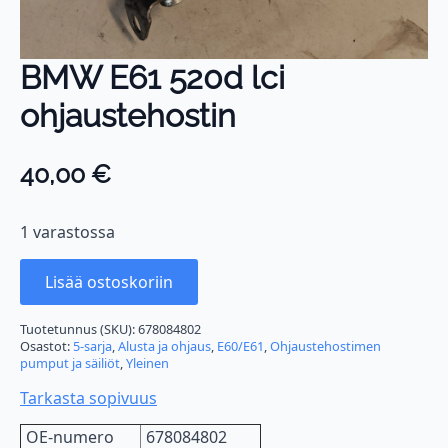
BMW E61 520d lci
ohjaustehostin
40,00
€
1 varastossa
Lisää ostoskoriin
Tuotetunnus (SKU):
678084802
Osastot:
5-sarja
,
Alusta ja ohjaus
,
E60/E61
,
Ohjaustehostimen
pumput ja säiliöt
,
Yleinen
Tarkasta sopivuus
OE-numero
678084802