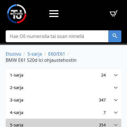
Hae
Etusivu
5-sarja
E60/E61
BMW E61 520d lci ohjaustehostin
1-sarja
24
2-sarja
3-sarja
347
4-sarja
7
5-sarja
354