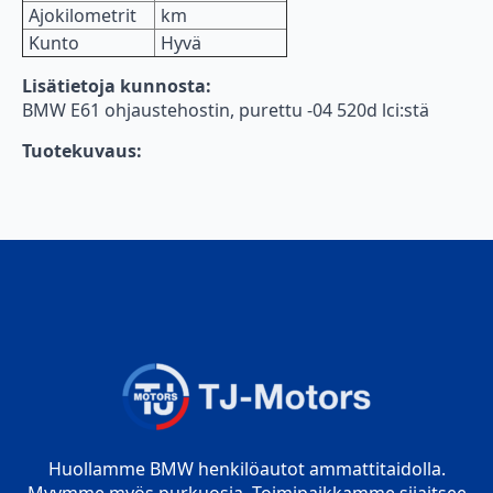
Ajokilometrit
km
Kunto
Hyvä
Lisätietoja kunnosta:
BMW E61 ohjaustehostin, purettu -04 520d lci:stä
Tuotekuvaus:
Huollamme BMW henkilöautot ammattitaidolla.
Myymme myös purkuosia. Toimipaikkamme sijaitsee