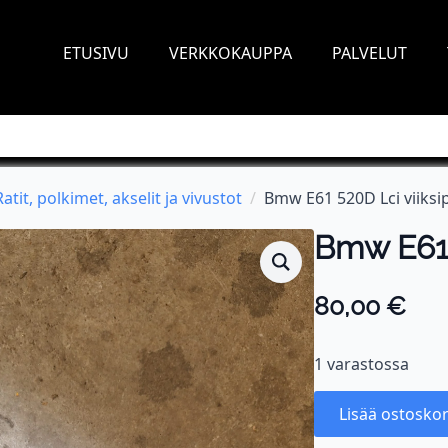
ETUSIVU
VERKKOKAUPPA
PALVELUT
Ratit, polkimet, akselit ja vivustot
Bmw E61 520D Lci viiksip
Bmw E61 
80,00
€
1 varastossa
Lisää ostoskor