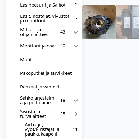
Lasinpesurit ja Säiliöt
2
Lasit, nostajat, vivustot
7
ja moottorit
Mittarit ja
43
ohjainlaitteet
Moottorit ja osat
20
Muut
Pakoputket ja tarvikkeet
Renkaat ja vanteet
Sähköjärjestelm
18
ä ja polttoaine
Sisusta ja
25
turvalaitteet
Airbagit,
vyöt/kiristäjät ja
11
paukkukaapelit