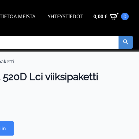
TIETOA MEISTÄ
YHTEYSTIEDOT
0,00
€
0
aketti
520D Lci viiksipaketti
iin