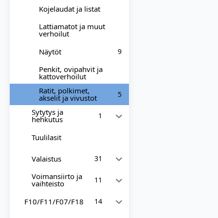
Kojelaudat ja listat
Lattiamatot ja muut
verhoilut
Näytöt
9
Penkit, ovipahvit ja
kattoverhoilut
Ratit, polkimet,
5
akselit ja vivustot
Sytytys ja
1
hehkutus
Tuulilasit
Valaistus
31
Voimansiirto ja
11
vaihteisto
F10/F11/F07/F18
14