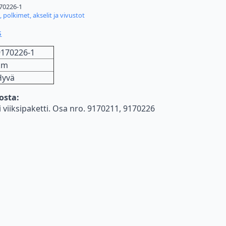
70226-1
, polkimet, akselit ja vivustot
s
9170226-1
km
Hyvä
nosta:
viiksipaketti. Osa nro. 9170211, 9170226