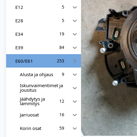
E12
5
E28
5
E34
19
E39
84
E60/E61
253
Alusta ja ohjaus
9
Iskunvaimentimet ja
jousitus
Jäähdytys ja
12
lämmitys
Jarruosat
16
Korin osat
59