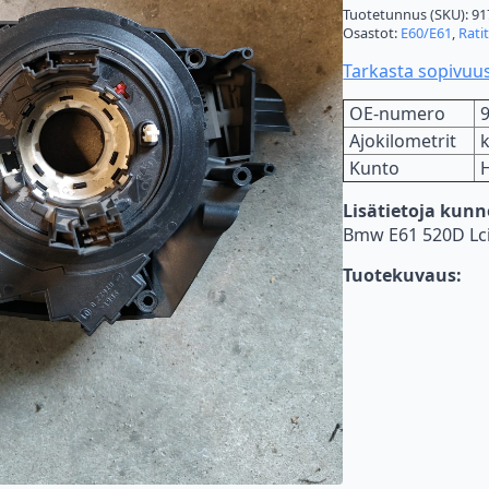
Tuotetunnus (SKU):
91
Osastot:
E60/E61
,
Ratit
Tarkasta sopivuu
OE-numero
Ajokilometrit
Kunto
Lisätietoja kun
Bmw E61 520D Lci 
Tuotekuvaus: