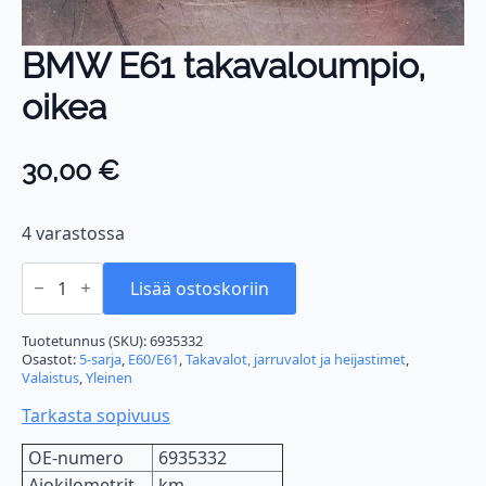
BMW E61 takavaloumpio,
oikea
30,00
€
4 varastossa
BMW
E61
Lisää ostoskoriin
takavaloumpio,
oikea
määrä
Tuotetunnus (SKU):
6935332
Osastot:
5-sarja
,
E60/E61
,
Takavalot, jarruvalot ja heijastimet
,
Valaistus
,
Yleinen
Tarkasta sopivuus
OE-numero
6935332
Ajokilometrit
km