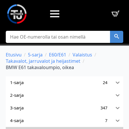
Hae
Etusivu
5-sarja
E60/E61
Valaistus
Takavalot, jarruvalot ja heijastimet
BMW E61 takavaloumpio, oikea
1-sarja
24
2-sarja
3-sarja
347
4-sarja
7