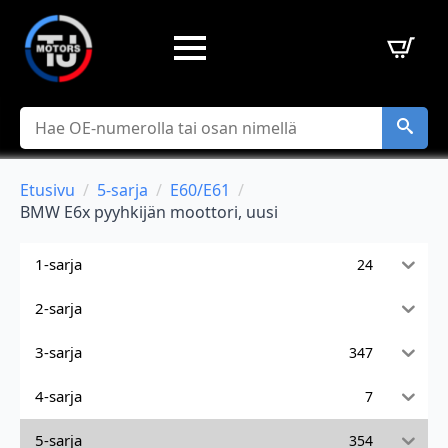
Hae
Etusivu
5-sarja
E60/E61
BMW E6x pyyhkijän moottori, uusi
1-sarja
24
2-sarja
3-sarja
347
4-sarja
7
5-sarja
354