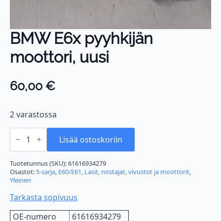
BMW E6x pyyhkijän
moottori, uusi
60,00
€
2 varastossa
BMW
E6x
Lisää ostoskoriin
pyyhkijän
moottori,
uusi
Tuotetunnus (SKU):
61616934279
määrä
Osastot:
5-sarja
,
E60/E61
,
Lasit, nostajat, vivustot ja moottorit
,
Yleinen
Tarkasta sopivuus
OE-numero
61616934279