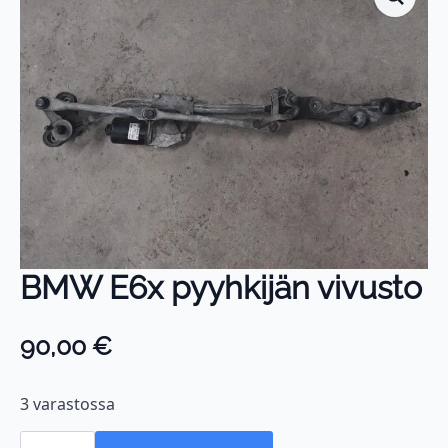
BMW E6x pyyhkijän vivusto
90,00
€
3 varastossa
BMW