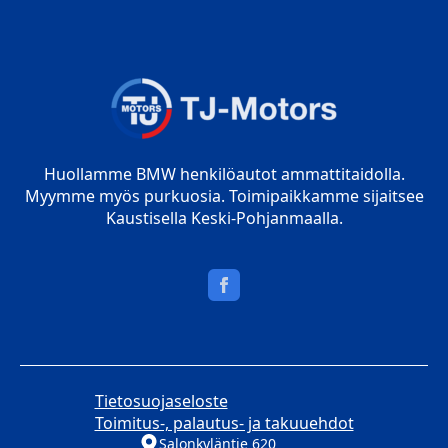
Huollamme BMW henkilöautot ammattitaidolla.
Myymme myös purkuosia. Toimipaikkamme sijaitsee
Kaustisella Keski-Pohjanmaalla.
Tietosuojaseloste
Toimitus-, palautus- ja takuuehdot
Salonkyläntie 620