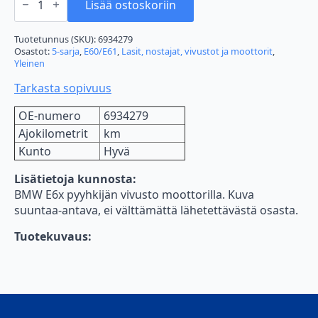
E6x
Lisää ostoskoriin
pyyhkijän
vivusto
määrä
Tuotetunnus (SKU):
6934279
Osastot:
5-sarja
,
E60/E61
,
Lasit, nostajat, vivustot ja moottorit
,
Yleinen
Tarkasta sopivuus
OE-numero
6934279
Ajokilometrit
km
Kunto
Hyvä
Lisätietoja kunnosta:
BMW E6x pyyhkijän vivusto moottorilla. Kuva
suuntaa-antava, ei välttämättä lähetettävästä osasta.
Tuotekuvaus: