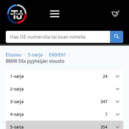
Hae
Etusivu
5-sarja
E60/E61
BMW E6x pyyhkijän vivusto
1-sarja
24
2-sarja
3-sarja
347
4-sarja
7
5-sarja
354