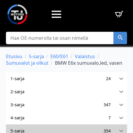
Hae
Etusivu
5-sarja
E60/E61
Valaistus
Sumuvalot ja vilkut
BMW E6x sumuvalo,led, vasen
1-sarja
24
2-sarja
3-sarja
347
4-sarja
7
5-sarja
354