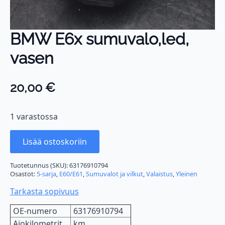
BMW E6x sumuvalo,led,
vasen
20,00
€
1 varastossa
Lisää ostoskoriin
Tuotetunnus (SKU):
63176910794
Osastot:
5-sarja
,
E60/E61
,
Sumuvalot ja vilkut
,
Valaistus
,
Yleinen
Tarkasta sopivuus
OE-numero
63176910794
Ajokilometrit
km