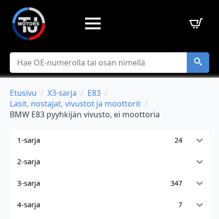
Hae
Etusivu
X3-sarja
E83
Lasit, nostajat, vivustot ja moottorit
BMW E83 pyyhkijän vivusto, ei moottoria
1-sarja
24
2-sarja
3-sarja
347
4-sarja
7