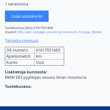
1 varastossa
Lisää ostoskoriin
Tuotetunnus (SKU):
61617051669
Osastot:
E83
,
Lasit, nostajat, vivustot ja moottorit
,
X3-sarja
,
Yleinen
Tarkasta sopivuus
OE-numero
61617051669
Ajokilometrit
km
Kunto
Uusi
Lisätietoja kunnosta:
BMW E83 pyyhkijän vivusto ilman moottoria
Tuotekuvaus: