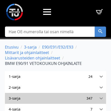
Hae
Etusivu
3-sarja
E90/E91/E92/E93
Mittarit ja ohjainlaitteet
Lisävarusteiden ohjainlaitteet
BMW E90/91 VETOKOUKUN OHJAINLAITE
1-sarja
24
2-sarja
3-sarja
347
4-sarja
7