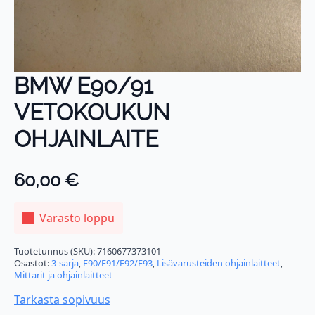
BMW E90/91
VETOKOUKUN
OHJAINLAITE
60,00
€
Varasto loppu
Tuotetunnus (SKU):
7160677373101
Osastot:
3-sarja
,
E90/E91/E92/E93
,
Lisävarusteiden ohjainlaitteet
,
Mittarit ja ohjainlaitteet
Tarkasta sopivuus